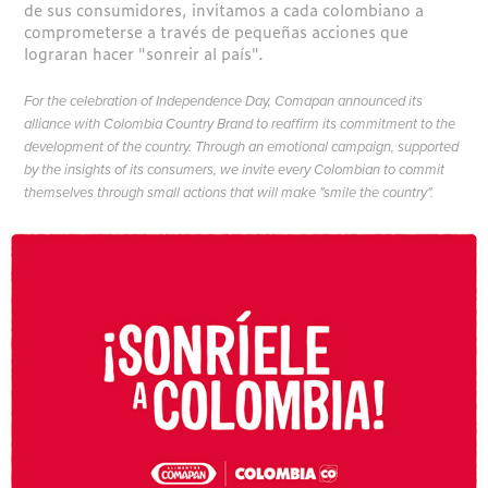
de sus consumidores, invitamos a cada colombiano a
comprometerse a través de pequeñas acciones que
lograran hacer "sonreir al país".
For the celebration of Independence Day, Comapan announced its
alliance with Colombia Country Brand to reaffirm its commitment to the
development of the country. Through an emotional campaign, supported
by the insights of its consumers, we invite every Colombian to commit
themselves through small actions that will make "smile the country".