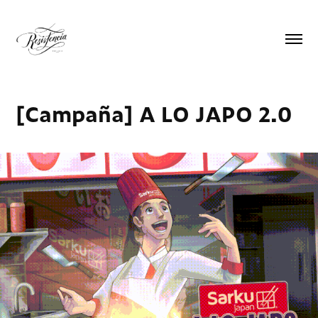
[Campaña] A LO JAPO 2.0