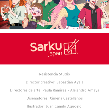
Resistencia Studio
Director creativo: Sebastián Ayala
Directores de arte: Paula Ramirez - Alejandro Amaya
Diseñadores: Ximena Castellanos
Ilustrador: Juan Camilo Agudelo